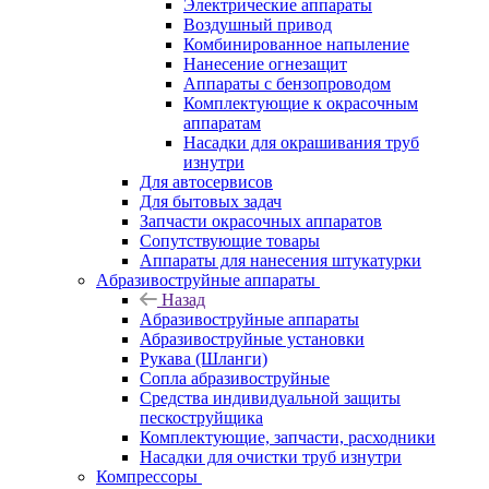
Электрические аппараты
Воздушный привод
Комбинированное напыление
Нанесение огнезащит
Аппараты с бензопроводом
Комплектующие к окрасочным
аппаратам
Насадки для окрашивания труб
изнутри
Для автосервисов
Для бытовых задач
Запчасти окрасочных аппаратов
Сопутствующие товары
Аппараты для нанесения штукатурки
Aбразивоструйные аппараты
Назад
Aбразивоструйные аппараты
Абразивоструйные установки
Рукава (Шланги)
Сопла абразивоструйные
Средства индивидуальной защиты
пескоструйщика
Комплектующие, запчасти, расходники
Насадки для очистки труб изнутри
Компрессоры