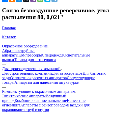
Сопло безвоздушное реверсивное, угол
распыления 80, 0,021"
Главная
—
Каталог
—
Окрасочное оборудование
Aбразивоструйные
аппараты
Компрессоры
Спецодежда
Осветительные
вышки
Товары для автосервиса
—
Для производственных компаний
Для строительных компаний
Для автосервисов
Для бытовых
задач
Запчасти окрасочных аппаратов
Сопутствующие
товары
Аппараты для нанесения штукатурки
—
Комплектующие к окрасочным аппаратам
Электрические аппараты
Воздушный
привод
Комбинированное напыление
Нанесение
огнезащит
Аппараты с бензопроводом
Насадки для
окрашивания труб изнутри