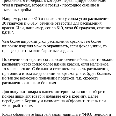
трехзначным номером, в котором первая цифра обозначает
угол в градусах, вторая и третья - проходное сечение в
тысячных дюйма.
Например, сопло 315 означает, что у сопла угол распыления
30 градусов и 0,015" сечение отверстия для распыления
краски. Или, например, сопло 619, угол 60 градусов, сечение
0,019".
Чем более широкий угол распыления краски, тем более
широкие изделия можно окрашивать, если факел узкий, то
проще красить малогабаритные изделия.
По сечению отверстия сопла: если сечение большое, то можно
распылять через сопло более вязкие краски, если маленькое,
то менее вязкие. С большим сечением скорость распыления,
при одном и том же давлении на краскопульте, будет больше,
но так же возможно появление подтеков, т.к. скорость
распыления слишком большая.
Для покупки товара в нашем интернет-магазине выберите
понравившийся товар и добавьте его в корзину. Далее
перейдите в Корзину и нажмите на «Оформить заказ» или
«Быстрый заказ».
Когда оформляете быстрый заказ, напишите ФИО, телефон и