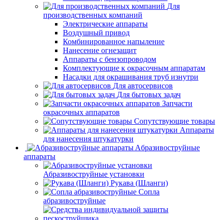
Для
производственных компаний
Электрические аппараты
Воздушный привод
Комбинированное напыление
Нанесение огнезащит
Аппараты с бензопроводом
Комплектующие к окрасочным аппаратам
Насадки для окрашивания труб изнутри
Для автосервисов
Для бытовых задач
Запчасти
окрасочных аппаратов
Сопутствующие товары
Аппараты
для нанесения штукатурки
Aбразивоструйные
аппараты
Абразивоструйные установки
Рукава (Шланги)
Сопла
абразивоструйные