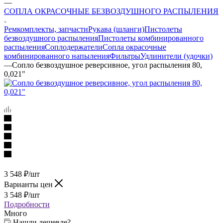
—
СОПЛА ОКРАСОЧНЫЕ БЕЗВОЗДУШНОГО РАСПЫЛЕНИЯ
Ремкомплекты, запчасти
Рукава (шланги)
Пистолеты
безвоздушного распыления
Пистолеты комбинированного
распыления
Соплодержатели
Сопла окрасочные
комбинированного напыления
Фильтры
Удлинители (удочки)
—
Сопло безвоздушное реверсивное, угол распыления 80,
0,021"
3 548
₽
/шт
Варианты цен
3 548
₽
/шт
Подробности
Много
Нашли дешевле?