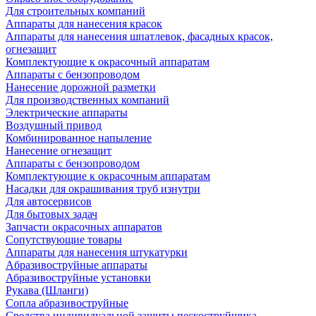
Для строительных компаний
Аппараты для нанесения красок
Аппараты для нанесения шпатлевок, фасадных красок,
огнезащит
Комплектующие к окрасочный аппаратам
Аппараты с бензопроводом
Нанесение дорожной разметки
Для производственных компаний
Электрические аппараты
Воздушный привод
Комбинированное напыление
Нанесение огнезащит
Аппараты с бензопроводом
Комплектующие к окрасочным аппаратам
Насадки для окрашивания труб изнутри
Для автосервисов
Для бытовых задач
Запчасти окрасочных аппаратов
Сопутствующие товары
Аппараты для нанесения штукатурки
Aбразивоструйные аппараты
Абразивоструйные установки
Рукава (Шланги)
Сопла абразивоструйные
Средства индивидуальной защиты пескоструйщика