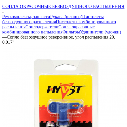
—
СОПЛА ОКРАСОЧНЫЕ БЕЗВОЗДУШНОГО РАСПЫЛЕНИЯ
Ремкомплекты, запчасти
Рукава (шланги)
Пистолеты
безвоздушного распыления
Пистолеты комбинированного
распыления
Соплодержатели
Сопла окрасочные
комбинированного напыления
Фильтры
Удлинители (удочки)
—
Сопло безвоздушное реверсивное, угол распыления 20,
0,017"