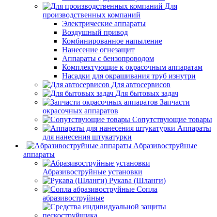
Для
производственных компаний
Электрические аппараты
Воздушный привод
Комбинированное напыление
Нанесение огнезащит
Аппараты с бензопроводом
Комплектующие к окрасочным аппаратам
Насадки для окрашивания труб изнутри
Для автосервисов
Для бытовых задач
Запчасти
окрасочных аппаратов
Сопутствующие товары
Аппараты
для нанесения штукатурки
Aбразивоструйные
аппараты
Абразивоструйные установки
Рукава (Шланги)
Сопла
абразивоструйные