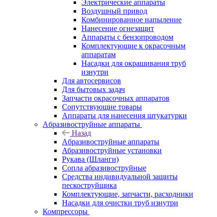
Электрические аппараты
Воздушный привод
Комбинированное напыление
Нанесение огнезащит
Аппараты с бензопроводом
Комплектующие к окрасочным
аппаратам
Насадки для окрашивания труб
изнутри
Для автосервисов
Для бытовых задач
Запчасти окрасочных аппаратов
Сопутствующие товары
Аппараты для нанесения штукатурки
Aбразивоструйные аппараты
Назад
Aбразивоструйные аппараты
Абразивоструйные установки
Рукава (Шланги)
Сопла абразивоструйные
Средства индивидуальной защиты
пескоструйщика
Комплектующие, запчасти, расходники
Насадки для очистки труб изнутри
Компрессоры