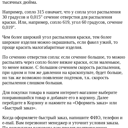
тысячных дюйма.
Например, сопло 315 означает, что у сопла угол распыления
30 градусов и 0,015" сечение отверстия для распыления
краски. Или, например, сопло 619, угол 60 градусов, сечение
0,019".
Чем более широкий угол распыления краски, тем более
широкие изделия можно окрашивать, если факел узкий, то
проще красить малогабаритные изделия.
По сечению отверстия сопла: если сечение большое, то можно
распылять через сопло более вязкие краски, если маленькое,
то менее вязкие. С большим сечением скорость распыления,
при одном и том же давлении на краскопульте, будет больше,
но так же возможно появление подтеков, т.к. скорость
распыления слишком большая.
Для покупки товара в нашем интернет-магазине выберите
понравившийся товар и добавьте его в корзину. Далее
перейдите в Корзину и нажмите на «Оформить заказ» или
«Быстрый заказ».
Когда оформляете быстрый заказ, напишите ФИО, телефон и
e-mail. Вам перезвонит менеджер и уточнит условия заказа.
По результатам разговора вам придет подтверждение