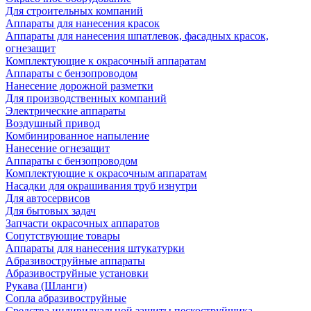
Для строительных компаний
Аппараты для нанесения красок
Аппараты для нанесения шпатлевок, фасадных красок,
огнезащит
Комплектующие к окрасочный аппаратам
Аппараты с бензопроводом
Нанесение дорожной разметки
Для производственных компаний
Электрические аппараты
Воздушный привод
Комбинированное напыление
Нанесение огнезащит
Аппараты с бензопроводом
Комплектующие к окрасочным аппаратам
Насадки для окрашивания труб изнутри
Для автосервисов
Для бытовых задач
Запчасти окрасочных аппаратов
Сопутствующие товары
Аппараты для нанесения штукатурки
Aбразивоструйные аппараты
Абразивоструйные установки
Рукава (Шланги)
Сопла абразивоструйные
Средства индивидуальной защиты пескоструйщика