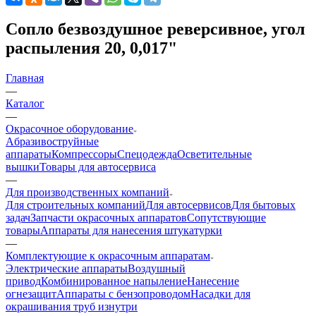
Сопло безвоздушное реверсивное, угол
распыления 20, 0,017"
Главная
—
Каталог
—
Окрасочное оборудование
Aбразивоструйные
аппараты
Компрессоры
Спецодежда
Осветительные
вышки
Товары для автосервиса
—
Для производственных компаний
Для строительных компаний
Для автосервисов
Для бытовых
задач
Запчасти окрасочных аппаратов
Сопутствующие
товары
Аппараты для нанесения штукатурки
—
Комплектующие к окрасочным аппаратам
Электрические аппараты
Воздушный
привод
Комбинированное напыление
Нанесение
огнезащит
Аппараты с бензопроводом
Насадки для
окрашивания труб изнутри