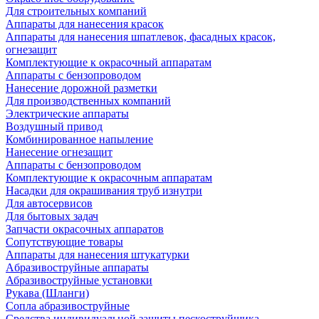
Для строительных компаний
Аппараты для нанесения красок
Аппараты для нанесения шпатлевок, фасадных красок,
огнезащит
Комплектующие к окрасочный аппаратам
Аппараты с бензопроводом
Нанесение дорожной разметки
Для производственных компаний
Электрические аппараты
Воздушный привод
Комбинированное напыление
Нанесение огнезащит
Аппараты с бензопроводом
Комплектующие к окрасочным аппаратам
Насадки для окрашивания труб изнутри
Для автосервисов
Для бытовых задач
Запчасти окрасочных аппаратов
Сопутствующие товары
Аппараты для нанесения штукатурки
Aбразивоструйные аппараты
Абразивоструйные установки
Рукава (Шланги)
Сопла абразивоструйные
Средства индивидуальной защиты пескоструйщика