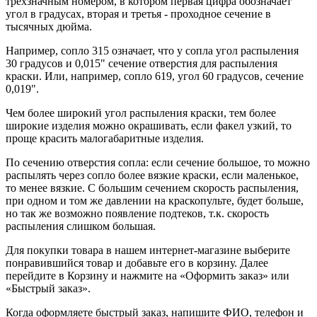
трехзначным номером, в котором первая цифра обозначает
угол в градусах, вторая и третья - проходное сечение в
тысячных дюйма.
Например, сопло 315 означает, что у сопла угол распыления
30 градусов и 0,015" сечение отверстия для распыления
краски. Или, например, сопло 619, угол 60 градусов, сечение
0,019".
Чем более широкий угол распыления краски, тем более
широкие изделия можно окрашивать, если факел узкий, то
проще красить малогабаритные изделия.
По сечению отверстия сопла: если сечение большое, то можно
распылять через сопло более вязкие краски, если маленькое,
то менее вязкие. С большим сечением скорость распыления,
при одном и том же давлении на краскопульте, будет больше,
но так же возможно появление подтеков, т.к. скорость
распыления слишком большая.
Для покупки товара в нашем интернет-магазине выберите
понравившийся товар и добавьте его в корзину. Далее
перейдите в Корзину и нажмите на «Оформить заказ» или
«Быстрый заказ».
Когда оформляете быстрый заказ, напишите ФИО, телефон и