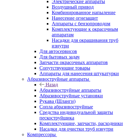
Электрические аппараты
Воздушный привод
Комбинированное напыление
Нанесение огнезащит
Аппараты с бензопроводом
Комплектующие к окрасочным
аппаратам
Насадки для окрашивания труб
изнутри
Для автосервисов
Для бытовых задач
Запчасти окрасочных аппаратов
Сопутствующие товары
Аппараты для нанесения штукатурки
Aбразивоструйные аппараты
Назад
Aбразивоструйные аппараты
Абразивоструйные установки
Рукава (Шланги)
Сопла абразивоструйные
Средства индивидуальной защиты
пескоструйщика
Комплектующие, запчасти, расходники
Насадки для очистки труб изнутри
Компрессоры