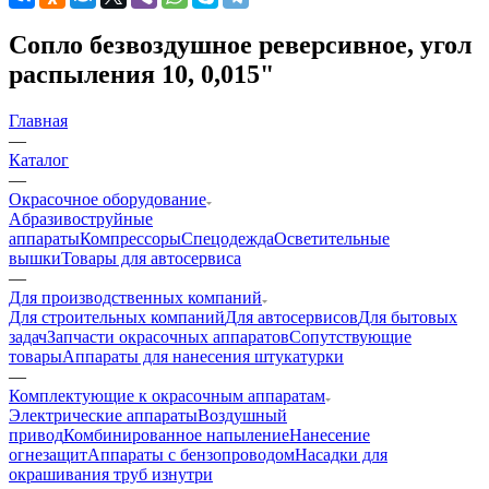
Сопло безвоздушное реверсивное, угол
распыления 10, 0,015"
Главная
—
Каталог
—
Окрасочное оборудование
Aбразивоструйные
аппараты
Компрессоры
Спецодежда
Осветительные
вышки
Товары для автосервиса
—
Для производственных компаний
Для строительных компаний
Для автосервисов
Для бытовых
задач
Запчасти окрасочных аппаратов
Сопутствующие
товары
Аппараты для нанесения штукатурки
—
Комплектующие к окрасочным аппаратам
Электрические аппараты
Воздушный
привод
Комбинированное напыление
Нанесение
огнезащит
Аппараты с бензопроводом
Насадки для
окрашивания труб изнутри