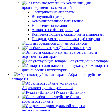
Для
производственных компаний
Электрические аппараты
Воздушный привод
Комбинированное напыление
Нанесение огнезащит
Аппараты с бензопроводом
Комплектующие к окрасочным аппаратам
Насадки для окрашивания труб изнутри
Для автосервисов
Для бытовых задач
Запчасти
окрасочных аппаратов
Сопутствующие товары
Аппараты
для нанесения штукатурки
Aбразивоструйные
аппараты
Абразивоструйные установки
Рукава (Шланги)
Сопла
абразивоструйные