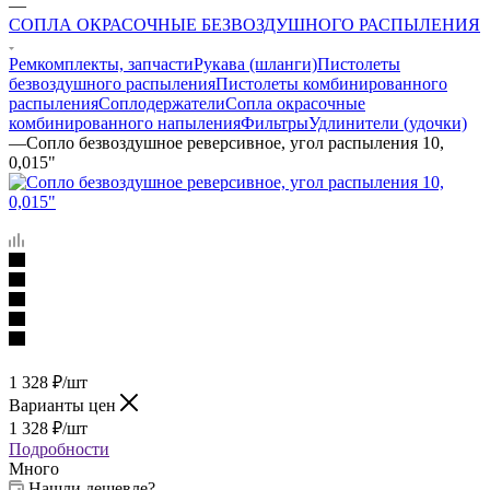
—
СОПЛА ОКРАСОЧНЫЕ БЕЗВОЗДУШНОГО РАСПЫЛЕНИЯ
Ремкомплекты, запчасти
Рукава (шланги)
Пистолеты
безвоздушного распыления
Пистолеты комбинированного
распыления
Соплодержатели
Сопла окрасочные
комбинированного напыления
Фильтры
Удлинители (удочки)
—
Сопло безвоздушное реверсивное, угол распыления 10,
0,015"
1 328
₽
/шт
Варианты цен
1 328
₽
/шт
Подробности
Много
Нашли дешевле?