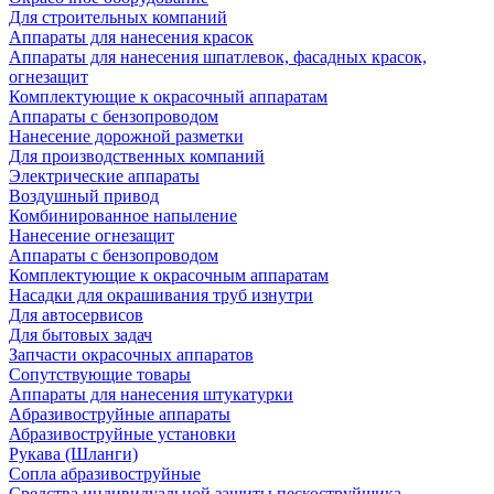
Для строительных компаний
Аппараты для нанесения красок
Аппараты для нанесения шпатлевок, фасадных красок,
огнезащит
Комплектующие к окрасочный аппаратам
Аппараты с бензопроводом
Нанесение дорожной разметки
Для производственных компаний
Электрические аппараты
Воздушный привод
Комбинированное напыление
Нанесение огнезащит
Аппараты с бензопроводом
Комплектующие к окрасочным аппаратам
Насадки для окрашивания труб изнутри
Для автосервисов
Для бытовых задач
Запчасти окрасочных аппаратов
Сопутствующие товары
Аппараты для нанесения штукатурки
Aбразивоструйные аппараты
Абразивоструйные установки
Рукава (Шланги)
Сопла абразивоструйные
Средства индивидуальной защиты пескоструйщика