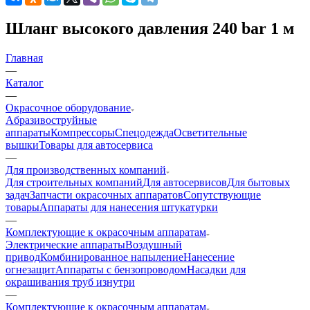
Шланг высокого давления 240 bar 1 м
Главная
—
Каталог
—
Окрасочное оборудование
Aбразивоструйные
аппараты
Компрессоры
Спецодежда
Осветительные
вышки
Товары для автосервиса
—
Для производственных компаний
Для строительных компаний
Для автосервисов
Для бытовых
задач
Запчасти окрасочных аппаратов
Сопутствующие
товары
Аппараты для нанесения штукатурки
—
Комплектующие к окрасочным аппаратам
Электрические аппараты
Воздушный
привод
Комбинированное напыление
Нанесение
огнезащит
Аппараты с бензопроводом
Насадки для
окрашивания труб изнутри
—
Комплектующие к окрасочным аппаратам