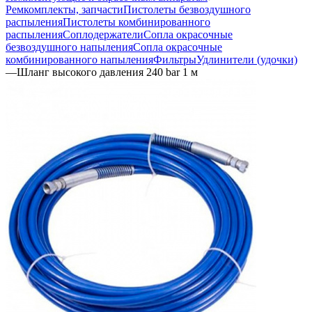
Ремкомплекты, запчасти
Пистолеты безвоздушного
распыления
Пистолеты комбинированного
распыления
Соплодержатели
Сопла окрасочные
безвоздушного напыления
Сопла окрасочные
комбинированного напыления
Фильтры
Удлинители (удочки)
—
Шланг высокого давления 240 bar 1 м