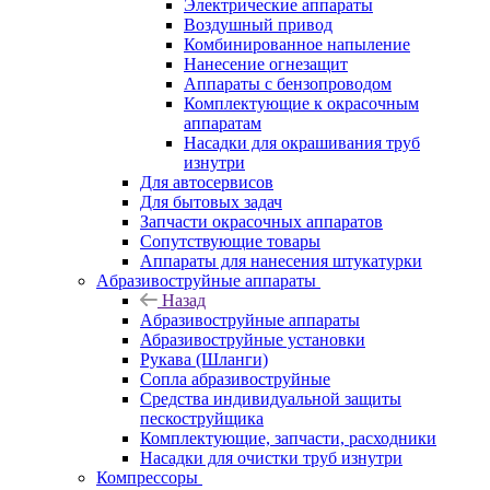
Электрические аппараты
Воздушный привод
Комбинированное напыление
Нанесение огнезащит
Аппараты с бензопроводом
Комплектующие к окрасочным
аппаратам
Насадки для окрашивания труб
изнутри
Для автосервисов
Для бытовых задач
Запчасти окрасочных аппаратов
Сопутствующие товары
Аппараты для нанесения штукатурки
Aбразивоструйные аппараты
Назад
Aбразивоструйные аппараты
Абразивоструйные установки
Рукава (Шланги)
Сопла абразивоструйные
Средства индивидуальной защиты
пескоструйщика
Комплектующие, запчасти, расходники
Насадки для очистки труб изнутри
Компрессоры