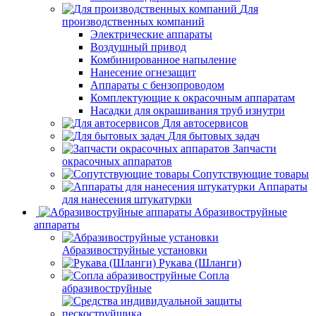
Для
производственных компаний
Электрические аппараты
Воздушный привод
Комбинированное напыление
Нанесение огнезащит
Аппараты с бензопроводом
Комплектующие к окрасочным аппаратам
Насадки для окрашивания труб изнутри
Для автосервисов
Для бытовых задач
Запчасти
окрасочных аппаратов
Сопутствующие товары
Аппараты
для нанесения штукатурки
Aбразивоструйные
аппараты
Абразивоструйные установки
Рукава (Шланги)
Сопла
абразивоструйные