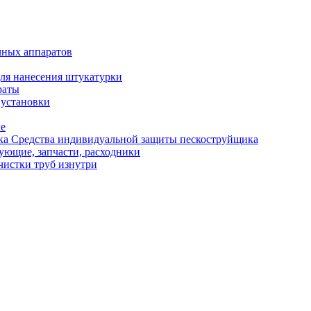
чных аппаратов
ля нанесения штукатурки
раты
 установки
ые
Средства индивидуальной защиты пескоструйщика
ующие, запчасти, расходники
чистки труб изнутри