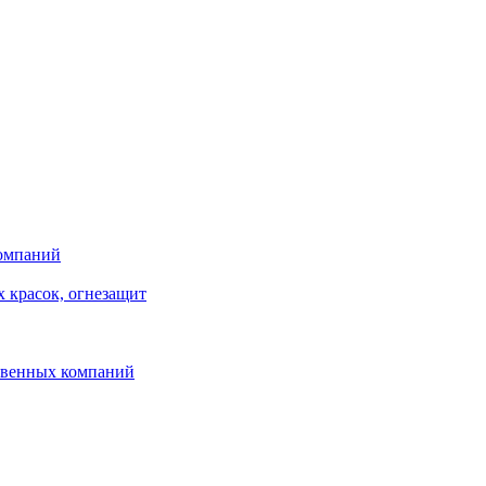
компаний
 красок, огнезащит
твенных компаний