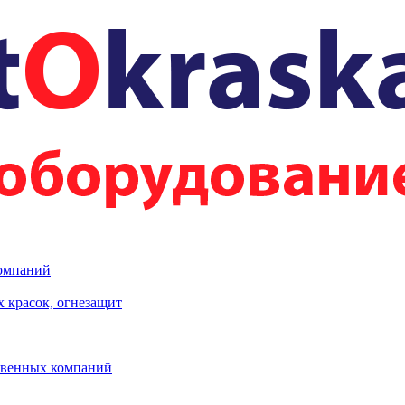
компаний
 красок, огнезащит
твенных компаний