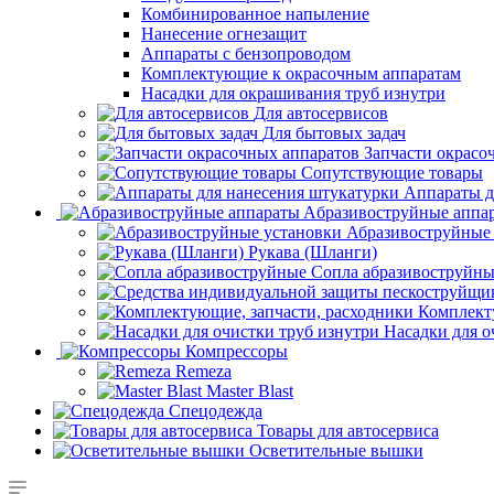
Комбинированное напыление
Нанесение огнезащит
Аппараты с бензопроводом
Комплектующие к окрасочным аппаратам
Насадки для окрашивания труб изнутри
Для автосервисов
Для бытовых задач
Запчасти окрасо
Сопутствующие товары
Аппараты д
Aбразивоструйные аппа
Абразивоструйные
Рукава (Шланги)
Сопла абразивоструйн
Комплект
Насадки для о
Компрессоры
Remeza
Master Blast
Спецодежда
Товары для автосервиса
Осветительные вышки