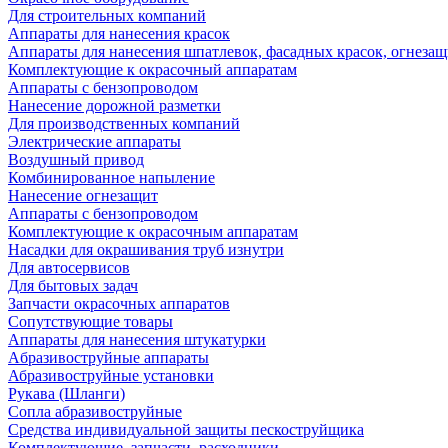
Для строительных компаний
Аппараты для нанесения красок
Аппараты для нанесения шпатлевок, фасадных красок, огнезащ
Комплектующие к окрасочный аппаратам
Аппараты с бензопроводом
Нанесение дорожной разметки
Для производственных компаний
Электрические аппараты
Воздушный привод
Комбинированное напыление
Нанесение огнезащит
Аппараты с бензопроводом
Комплектующие к окрасочным аппаратам
Насадки для окрашивания труб изнутри
Для автосервисов
Для бытовых задач
Запчасти окрасочных аппаратов
Сопутствующие товары
Аппараты для нанесения штукатурки
Aбразивоструйные аппараты
Абразивоструйные установки
Рукава (Шланги)
Сопла абразивоструйные
Средства индивидуальной защиты пескоструйщика
Комплектующие, запчасти, расходники