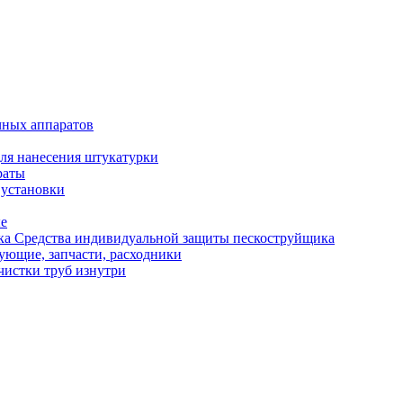
чных аппаратов
ля нанесения штукатурки
раты
 установки
ые
Средства индивидуальной защиты пескоструйщика
ующие, запчасти, расходники
чистки труб изнутри