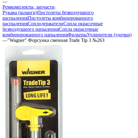
—
Ремкомплекты, запчасти
Рукава (шланги)
Пистолеты безвоздушного
распыления
Пистолеты комбинированного
распыления
Соплодержатели
Сопла окрасочные
безвоздушного напыления
Сопла окрасочные
комбинированного напыления
Фильтры
Удлинители (удочки)
—
"Wagner" Форсунка сменная Trade Tip 3 №263