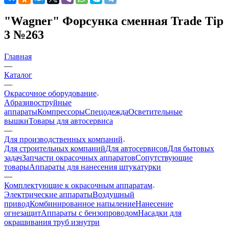
"Wagner" Форсунка сменная Trade Tip
3 №263
Главная
—
Каталог
—
Окрасочное оборудование
Aбразивоструйные
аппараты
Компрессоры
Спецодежда
Осветительные
вышки
Товары для автосервиса
—
Для производственных компаний
Для строительных компаний
Для автосервисов
Для бытовых
задач
Запчасти окрасочных аппаратов
Сопутствующие
товары
Аппараты для нанесения штукатурки
—
Комплектующие к окрасочным аппаратам
Электрические аппараты
Воздушный
привод
Комбинированное напыление
Нанесение
огнезащит
Аппараты с бензопроводом
Насадки для
окрашивания труб изнутри