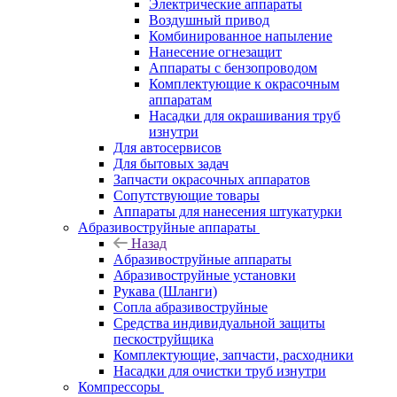
Электрические аппараты
Воздушный привод
Комбинированное напыление
Нанесение огнезащит
Аппараты с бензопроводом
Комплектующие к окрасочным
аппаратам
Насадки для окрашивания труб
изнутри
Для автосервисов
Для бытовых задач
Запчасти окрасочных аппаратов
Сопутствующие товары
Аппараты для нанесения штукатурки
Aбразивоструйные аппараты
Назад
Aбразивоструйные аппараты
Абразивоструйные установки
Рукава (Шланги)
Сопла абразивоструйные
Средства индивидуальной защиты
пескоструйщика
Комплектующие, запчасти, расходники
Насадки для очистки труб изнутри
Компрессоры