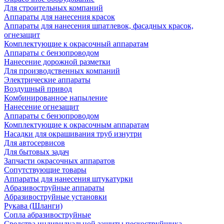
Для строительных компаний
Аппараты для нанесения красок
Аппараты для нанесения шпатлевок, фасадных красок,
огнезащит
Комплектующие к окрасочный аппаратам
Аппараты с бензопроводом
Нанесение дорожной разметки
Для производственных компаний
Электрические аппараты
Воздушный привод
Комбинированное напыление
Нанесение огнезащит
Аппараты с бензопроводом
Комплектующие к окрасочным аппаратам
Насадки для окрашивания труб изнутри
Для автосервисов
Для бытовых задач
Запчасти окрасочных аппаратов
Сопутствующие товары
Аппараты для нанесения штукатурки
Aбразивоструйные аппараты
Абразивоструйные установки
Рукава (Шланги)
Сопла абразивоструйные
Средства индивидуальной защиты пескоструйщика