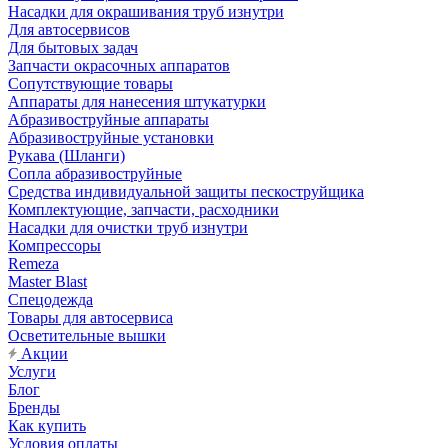
Насадки для окрашивания труб изнутри
Для автосервисов
Для бытовых задач
Запчасти окрасочных аппаратов
Сопутствующие товары
Аппараты для нанесения штукатурки
Aбразивоструйные аппараты
Абразивоструйные установки
Рукава (Шланги)
Сопла абразивоструйные
Средства индивидуальной защиты пескоструйщика
Комплектующие, запчасти, расходники
Насадки для очистки труб изнутри
Компрессоры
Remeza
Master Blast
Спецодежда
Товары для автосервиса
Осветительные вышки
Акции
Услуги
Блог
Бренды
Как купить
Условия оплаты