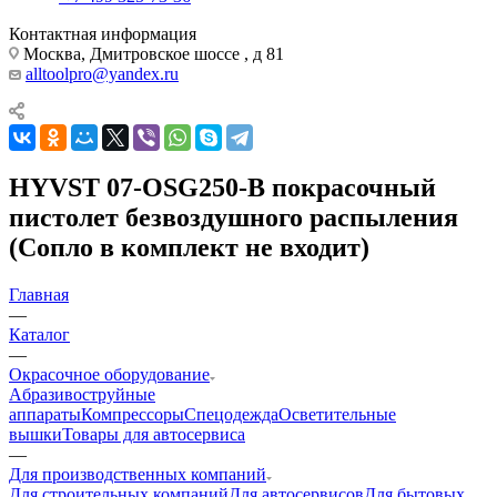
Контактная информация
Москва, Дмитровское шоссе , д 81
alltoolpro@yandex.ru
HYVST 07-OSG250-B покрасочный
пистолет безвоздушного распыления
(Сопло в комплект не входит)
Главная
—
Каталог
—
Окрасочное оборудование
Aбразивоструйные
аппараты
Компрессоры
Спецодежда
Осветительные
вышки
Товары для автосервиса
—
Для производственных компаний
Для строительных компаний
Для автосервисов
Для бытовых