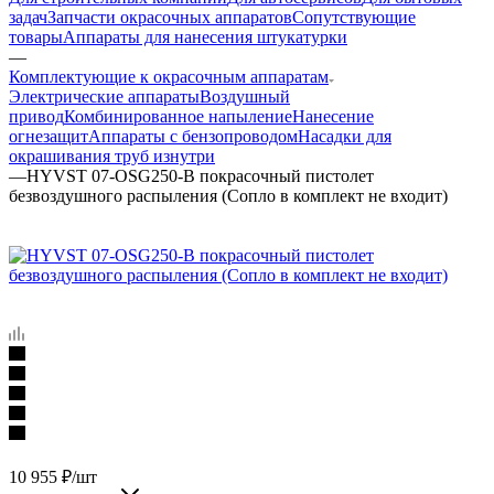
задач
Запчасти окрасочных аппаратов
Сопутствующие
товары
Аппараты для нанесения штукатурки
—
Комплектующие к окрасочным аппаратам
Электрические аппараты
Воздушный
привод
Комбинированное напыление
Нанесение
огнезащит
Аппараты с бензопроводом
Насадки для
окрашивания труб изнутри
—
HYVST 07-OSG250-B покрасочный пистолет
безвоздушного распыления (Сопло в комплект не входит)
10 955
₽
/шт