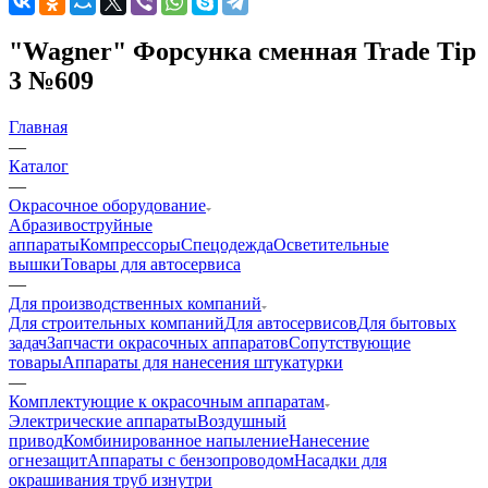
"Wagner" Форсунка сменная Trade Tip
3 №609
Главная
—
Каталог
—
Окрасочное оборудование
Aбразивоструйные
аппараты
Компрессоры
Спецодежда
Осветительные
вышки
Товары для автосервиса
—
Для производственных компаний
Для строительных компаний
Для автосервисов
Для бытовых
задач
Запчасти окрасочных аппаратов
Сопутствующие
товары
Аппараты для нанесения штукатурки
—
Комплектующие к окрасочным аппаратам
Электрические аппараты
Воздушный
привод
Комбинированное напыление
Нанесение
огнезащит
Аппараты с бензопроводом
Насадки для
окрашивания труб изнутри