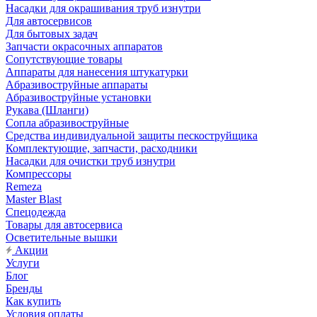
Насадки для окрашивания труб изнутри
Для автосервисов
Для бытовых задач
Запчасти окрасочных аппаратов
Сопутствующие товары
Аппараты для нанесения штукатурки
Aбразивоструйные аппараты
Абразивоструйные установки
Рукава (Шланги)
Сопла абразивоструйные
Средства индивидуальной защиты пескоструйщика
Комплектующие, запчасти, расходники
Насадки для очистки труб изнутри
Компрессоры
Remeza
Master Blast
Спецодежда
Товары для автосервиса
Осветительные вышки
Акции
Услуги
Блог
Бренды
Как купить
Условия оплаты