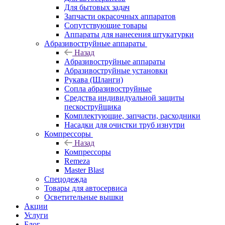
Для бытовых задач
Запчасти окрасочных аппаратов
Сопутствующие товары
Аппараты для нанесения штукатурки
Aбразивоструйные аппараты
Назад
Aбразивоструйные аппараты
Абразивоструйные установки
Рукава (Шланги)
Сопла абразивоструйные
Средства индивидуальной защиты
пескоструйщика
Комплектующие, запчасти, расходники
Насадки для очистки труб изнутри
Компрессоры
Назад
Компрессоры
Remeza
Master Blast
Спецодежда
Товары для автосервиса
Осветительные вышки
Акции
Услуги
Блог