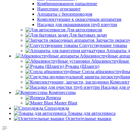
Комбинированное напыление
Нанесение огнезащит
Аппараты с бензопроводом
Комплектующие к окрасочным аппаратам
Насадки для окрашивания труб изнутри
Для автосервисов
Для бытовых задач
Запчасти окрасо
Сопутствующие товары
Аппараты д
Aбразивоструйные аппа
Абразивоструйные
Рукава (Шланги)
Сопла абразивоструйн
Комплект
Насадки для о
Компрессоры
Remeza
Master Blast
Спецодежда
Товары для автосервиса
Осветительные вышки