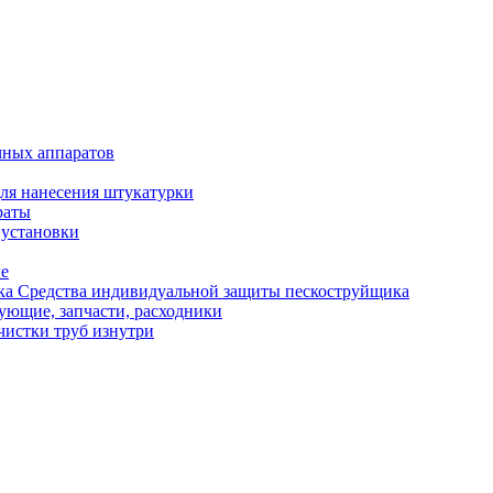
чных аппаратов
ля нанесения штукатурки
раты
 установки
ые
Средства индивидуальной защиты пескоструйщика
ующие, запчасти, расходники
чистки труб изнутри