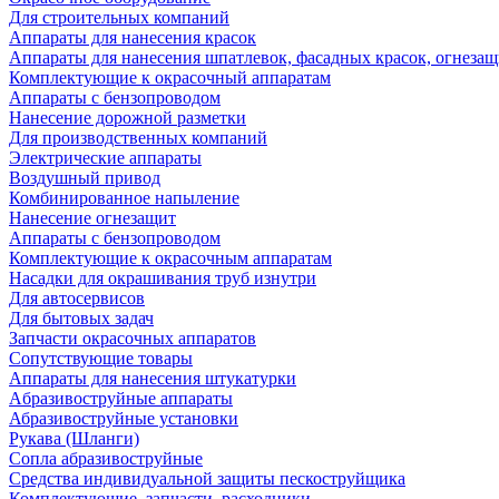
Для строительных компаний
Аппараты для нанесения красок
Аппараты для нанесения шпатлевок, фасадных красок, огнезащ
Комплектующие к окрасочный аппаратам
Аппараты с бензопроводом
Нанесение дорожной разметки
Для производственных компаний
Электрические аппараты
Воздушный привод
Комбинированное напыление
Нанесение огнезащит
Аппараты с бензопроводом
Комплектующие к окрасочным аппаратам
Насадки для окрашивания труб изнутри
Для автосервисов
Для бытовых задач
Запчасти окрасочных аппаратов
Сопутствующие товары
Аппараты для нанесения штукатурки
Aбразивоструйные аппараты
Абразивоструйные установки
Рукава (Шланги)
Сопла абразивоструйные
Средства индивидуальной защиты пескоструйщика
Комплектующие, запчасти, расходники