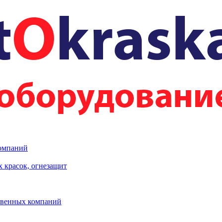
компаний
 красок, огнезащит
твенных компаний