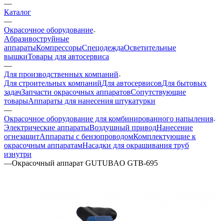
—
Каталог
—
Окрасочное оборудование
Aбразивоструйные
аппараты
Компрессоры
Спецодежда
Осветительные
вышки
Товары для автосервиса
—
Для производственных компаний
Для строительных компаний
Для автосервисов
Для бытовых
задач
Запчасти окрасочных аппаратов
Сопутствующие
товары
Аппараты для нанесения штукатурки
—
Окрасочное оборудование для комбинированного напыления
Электрические аппараты
Воздушный привод
Нанесение
огнезащит
Аппараты с бензопроводом
Комплектующие к
окрасочным аппаратам
Насадки для окрашивания труб
изнутри
—
Окрасочный аппарат GUTUBAO GTB-695