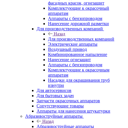
фасадных красок, огнезащит
Комплектующие к окрасочный
аппаратам
Аппараты с бензопроводом
Нанесение дорожной разметки
Для производственных компаний
Назад
Для производственных компаний
Электрические аппараты
Воздушный привод
Комбинированное напыление
Нанесение огнезащит
Аппараты с бензопроводом
Комплектующие к окрасочным
аппаратам
Насадки для окрашивания труб
изнутри
Для автосервисов
Для бытовых задач
Запчасти окрасочных аппаратов
Сопутствующие товары
Аппараты для нанесения штукатурки
Aбразивоструйные аппараты
Назад
Aбразивоструйные аппараты