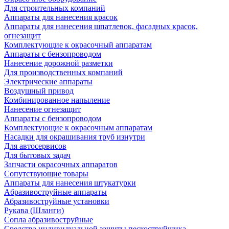
Для строительных компаний
Аппараты для нанесения красок
Аппараты для нанесения шпатлевок, фасадных красок,
огнезащит
Комплектующие к окрасочный аппаратам
Аппараты с бензопроводом
Нанесение дорожной разметки
Для производственных компаний
Электрические аппараты
Воздушный привод
Комбинированное напыление
Нанесение огнезащит
Аппараты с бензопроводом
Комплектующие к окрасочным аппаратам
Насадки для окрашивания труб изнутри
Для автосервисов
Для бытовых задач
Запчасти окрасочных аппаратов
Сопутствующие товары
Аппараты для нанесения штукатурки
Aбразивоструйные аппараты
Абразивоструйные установки
Рукава (Шланги)
Сопла абразивоструйные
Средства индивидуальной защиты пескоструйщика