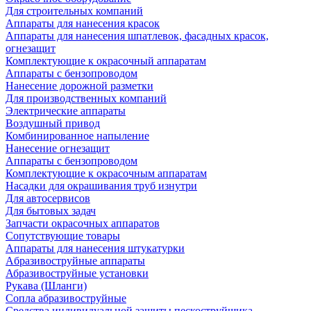
Для строительных компаний
Аппараты для нанесения красок
Аппараты для нанесения шпатлевок, фасадных красок,
огнезащит
Комплектующие к окрасочный аппаратам
Аппараты с бензопроводом
Нанесение дорожной разметки
Для производственных компаний
Электрические аппараты
Воздушный привод
Комбинированное напыление
Нанесение огнезащит
Аппараты с бензопроводом
Комплектующие к окрасочным аппаратам
Насадки для окрашивания труб изнутри
Для автосервисов
Для бытовых задач
Запчасти окрасочных аппаратов
Сопутствующие товары
Аппараты для нанесения штукатурки
Aбразивоструйные аппараты
Абразивоструйные установки
Рукава (Шланги)
Сопла абразивоструйные
Средства индивидуальной защиты пескоструйщика