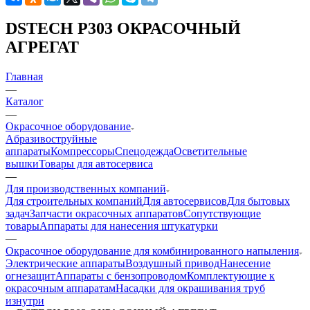
DSTECH P303 ОКРАСОЧНЫЙ
АГРЕГАТ
Главная
—
Каталог
—
Окрасочное оборудование
Aбразивоструйные
аппараты
Компрессоры
Спецодежда
Осветительные
вышки
Товары для автосервиса
—
Для производственных компаний
Для строительных компаний
Для автосервисов
Для бытовых
задач
Запчасти окрасочных аппаратов
Сопутствующие
товары
Аппараты для нанесения штукатурки
—
Окрасочное оборудование для комбинированного напыления
Электрические аппараты
Воздушный привод
Нанесение
огнезащит
Аппараты с бензопроводом
Комплектующие к
окрасочным аппаратам
Насадки для окрашивания труб
изнутри