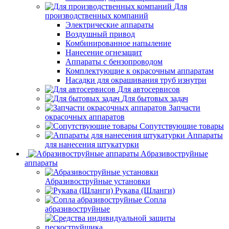
Для
производственных компаний
Электрические аппараты
Воздушный привод
Комбинированное напыление
Нанесение огнезащит
Аппараты с бензопроводом
Комплектующие к окрасочным аппаратам
Насадки для окрашивания труб изнутри
Для автосервисов
Для бытовых задач
Запчасти
окрасочных аппаратов
Сопутствующие товары
Аппараты
для нанесения штукатурки
Aбразивоструйные
аппараты
Абразивоструйные установки
Рукава (Шланги)
Сопла
абразивоструйные