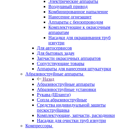
Электрические аппараты
Воздушный привод
Комбинированное напыление
Нанесение огнезащит
Аппараты с бензопроводом
Комплектующие к окрасочным
аппаратам
Насадки для окрашивания труб
изнутри
Для автосервисов
Для бытовых задач
Запчасти окрасочных аппаратов
Сопутствующие товары
Аппараты для нанесения штукатурки
Aбразивоструйные аппараты
Назад
Aбразивоструйные аппараты
Абразивоструйные установки
Рукава (Шланги)
Сопла абразивоструйные
Средства индивидуальной защиты
пескоструйщика
Комплектующие, запчасти, расходники
Насадки для очистки труб изнутри
Компрессоры