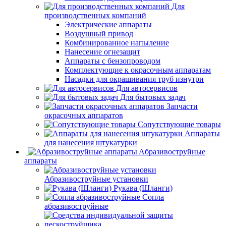
Для
производственных компаний
Электрические аппараты
Воздушный привод
Комбинированное напыление
Нанесение огнезащит
Аппараты с бензопроводом
Комплектующие к окрасочным аппаратам
Насадки для окрашивания труб изнутри
Для автосервисов
Для бытовых задач
Запчасти
окрасочных аппаратов
Сопутствующие товары
Аппараты
для нанесения штукатурки
Aбразивоструйные
аппараты
Абразивоструйные установки
Рукава (Шланги)
Сопла
абразивоструйные