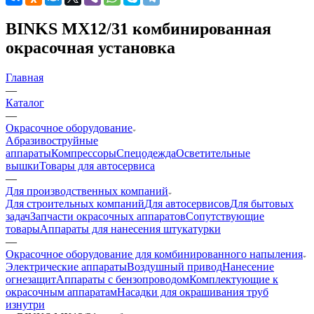
BINKS MX12/31 комбинированная
окрасочная установка
Главная
—
Каталог
—
Окрасочное оборудование
Aбразивоструйные
аппараты
Компрессоры
Спецодежда
Осветительные
вышки
Товары для автосервиса
—
Для производственных компаний
Для строительных компаний
Для автосервисов
Для бытовых
задач
Запчасти окрасочных аппаратов
Сопутствующие
товары
Аппараты для нанесения штукатурки
—
Окрасочное оборудование для комбинированного напыления
Электрические аппараты
Воздушный привод
Нанесение
огнезащит
Аппараты с бензопроводом
Комплектующие к
окрасочным аппаратам
Насадки для окрашивания труб
изнутри