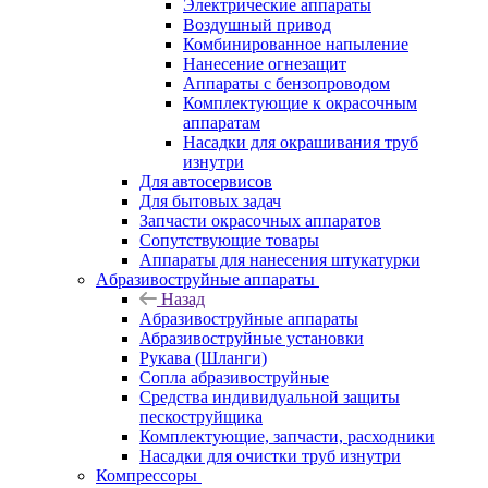
Электрические аппараты
Воздушный привод
Комбинированное напыление
Нанесение огнезащит
Аппараты с бензопроводом
Комплектующие к окрасочным
аппаратам
Насадки для окрашивания труб
изнутри
Для автосервисов
Для бытовых задач
Запчасти окрасочных аппаратов
Сопутствующие товары
Аппараты для нанесения штукатурки
Aбразивоструйные аппараты
Назад
Aбразивоструйные аппараты
Абразивоструйные установки
Рукава (Шланги)
Сопла абразивоструйные
Средства индивидуальной защиты
пескоструйщика
Комплектующие, запчасти, расходники
Насадки для очистки труб изнутри
Компрессоры