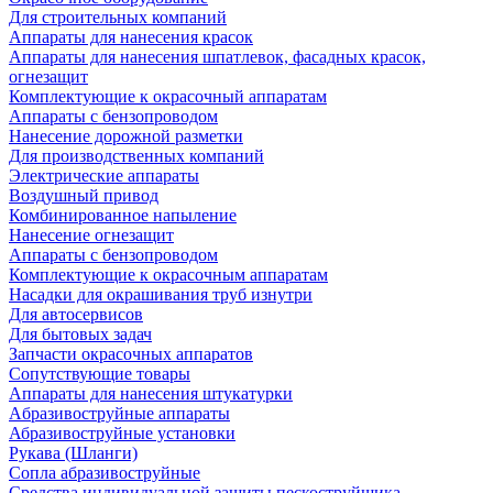
Для строительных компаний
Аппараты для нанесения красок
Аппараты для нанесения шпатлевок, фасадных красок,
огнезащит
Комплектующие к окрасочный аппаратам
Аппараты с бензопроводом
Нанесение дорожной разметки
Для производственных компаний
Электрические аппараты
Воздушный привод
Комбинированное напыление
Нанесение огнезащит
Аппараты с бензопроводом
Комплектующие к окрасочным аппаратам
Насадки для окрашивания труб изнутри
Для автосервисов
Для бытовых задач
Запчасти окрасочных аппаратов
Сопутствующие товары
Аппараты для нанесения штукатурки
Aбразивоструйные аппараты
Абразивоструйные установки
Рукава (Шланги)
Сопла абразивоструйные
Средства индивидуальной защиты пескоструйщика