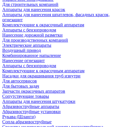
Для строительных компаний
Аппараты для нанесения красок
Аппараты для нанесения шпатлевок, фасадных красок,
огнезащит
Комплектующие к окрасочный аппаратам
Аппараты с бензопроводом
Нанесение дорожной разметки
Для производственных компаний
Электрические аппараты
Воздушный привод
Комбинированное напыление
Нанесение огнезащит
Аппараты с бензопроводом
Комплектующие к окрасочным аппаратам
Насадки для окрашивания труб изнутри
Для автосервисов
Для бытовых задач
Запчасти окрасочных аппаратов
Сопутствующие товары
Аппараты для нанесения штукатурки
Aбразивоструйные аппараты
Абразивоструйные установки
Рукава (Шланги)
Сопла абразивоструйные
Средства индивидуальной защиты пескоструйщика