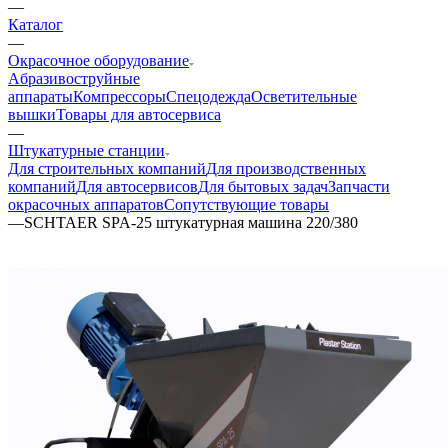
—
Каталог
—
Окрасочное оборудование
Aбразивоструйные
аппараты
Компрессоры
Спецодежда
Осветительные
вышки
Товары для автосервиса
—
Штукатурные станции
Для строительных компаний
Для производственных
компаний
Для автосервисов
Для бытовых задач
Запчасти
окрасочных аппаратов
Сопутствующие товары
—
SCHTAER SPA-25 штукатурная машина 220/380