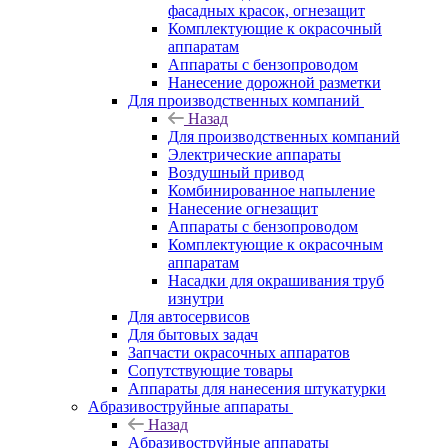
фасадных красок, огнезащит
Комплектующие к окрасочный
аппаратам
Аппараты с бензопроводом
Нанесение дорожной разметки
Для производственных компаний
Назад
Для производственных компаний
Электрические аппараты
Воздушный привод
Комбинированное напыление
Нанесение огнезащит
Аппараты с бензопроводом
Комплектующие к окрасочным
аппаратам
Насадки для окрашивания труб
изнутри
Для автосервисов
Для бытовых задач
Запчасти окрасочных аппаратов
Сопутствующие товары
Аппараты для нанесения штукатурки
Aбразивоструйные аппараты
Назад
Aбразивоструйные аппараты