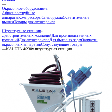
—
Окрасочное оборудование
Aбразивоструйные
аппараты
Компрессоры
Спецодежда
Осветительные
вышки
Товары для автосервиса
—
Штукатурные станции
Для строительных компаний
Для производственных
компаний
Для автосервисов
Для бытовых задач
Запчасти
окрасочных аппаратов
Сопутствующие товары
—
KALETA 4/230v штукатурная станция