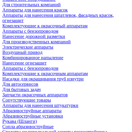
Для строительных компаний
Аппараты для нанесения красок
Аппараты для нанесения шпатлевок, фасадных красок,
огнезащит
Комплектующие к окрасочный аппаратам
Аппараты с бензопроводом
Нанесение дорожной разметки
Для производственных компаний
Электрические аппараты
Воздушный привод
Комбинированное напыление
Нанесение огнезащит
Аппараты с бензопроводом
Комплектующие к окрасочным аппаратам
Насадки для окрашивания труб изнутри
Для автосервисов
Для бытовых задач
Запчасти окрасочных аппаратов
Сопутствующие товары
Аппараты для нанесения штукатурки
Aбразивоструйные аппараты
Абразивоструйные установки
Рукава (Шланги)
Сопла абразивоструйные
Средства индивидуальной защиты пескоструйщика