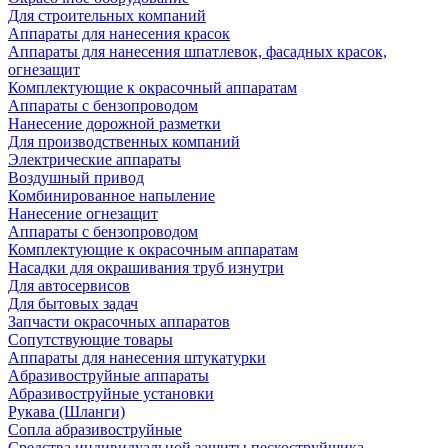
Для строительных компаний
Аппараты для нанесения красок
Аппараты для нанесения шпатлевок, фасадных красок,
огнезащит
Комплектующие к окрасочный аппаратам
Аппараты с бензопроводом
Нанесение дорожной разметки
Для производственных компаний
Электрические аппараты
Воздушный привод
Комбинированное напыление
Нанесение огнезащит
Аппараты с бензопроводом
Комплектующие к окрасочным аппаратам
Насадки для окрашивания труб изнутри
Для автосервисов
Для бытовых задач
Запчасти окрасочных аппаратов
Сопутствующие товары
Аппараты для нанесения штукатурки
Aбразивоструйные аппараты
Абразивоструйные установки
Рукава (Шланги)
Сопла абразивоструйные
Средства индивидуальной защиты пескоструйщика