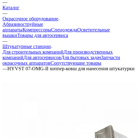
—
Каталог
—
Окрасочное оборудование
Aбразивоструйные
аппараты
Компрессоры
Спецодежда
Осветительные
вышки
Товары для автосервиса
—
Штукатурные станции
Для строительных компаний
Для производственных
компаний
Для автосервисов
Для бытовых задач
Запчасти
окрасочных аппаратов
Сопутствующие товары
—
HYVST 07-OMG-II хоппер-ковш для нанесения штукатурки