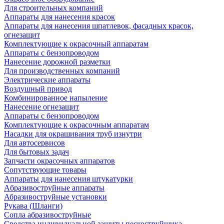
Для строительных компаний
Аппараты для нанесения красок
Аппараты для нанесения шпатлевок, фасадных красок,
огнезащит
Комплектующие к окрасочный аппаратам
Аппараты с бензопроводом
Нанесение дорожной разметки
Для производственных компаний
Электрические аппараты
Воздушный привод
Комбинированное напыление
Нанесение огнезащит
Аппараты с бензопроводом
Комплектующие к окрасочным аппаратам
Насадки для окрашивания труб изнутри
Для автосервисов
Для бытовых задач
Запчасти окрасочных аппаратов
Сопутствующие товары
Аппараты для нанесения штукатурки
Aбразивоструйные аппараты
Абразивоструйные установки
Рукава (Шланги)
Сопла абразивоструйные
Средства индивидуальной защиты пескоструйщика