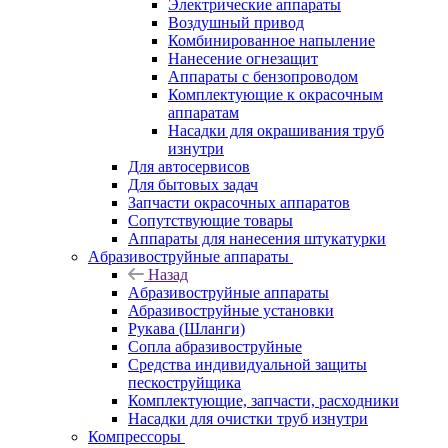
Электрические аппараты
Воздушный привод
Комбинированное напыление
Нанесение огнезащит
Аппараты с бензопроводом
Комплектующие к окрасочным
аппаратам
Насадки для окрашивания труб
изнутри
Для автосервисов
Для бытовых задач
Запчасти окрасочных аппаратов
Сопутствующие товары
Аппараты для нанесения штукатурки
Aбразивоструйные аппараты
Назад
Aбразивоструйные аппараты
Абразивоструйные установки
Рукава (Шланги)
Сопла абразивоструйные
Средства индивидуальной защиты
пескоструйщика
Комплектующие, запчасти, расходники
Насадки для очистки труб изнутри
Компрессоры