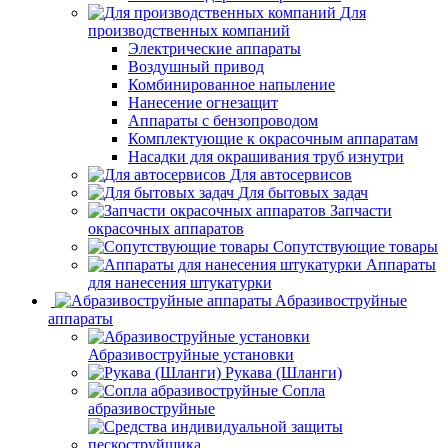
Для
производственных компаний
Электрические аппараты
Воздушный привод
Комбинированное напыление
Нанесение огнезащит
Аппараты с бензопроводом
Комплектующие к окрасочным аппаратам
Насадки для окрашивания труб изнутри
Для автосервисов
Для бытовых задач
Запчасти
окрасочных аппаратов
Сопутствующие товары
Аппараты
для нанесения штукатурки
Aбразивоструйные
аппараты
Абразивоструйные установки
Рукава (Шланги)
Сопла
абразивоструйные