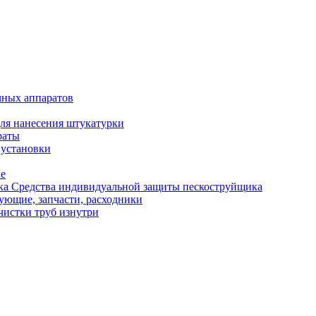
чных аппаратов
ля нанесения штукатурки
раты
 установки
ые
Средства индивидуальной защиты пескоструйщика
ующие, запчасти, расходники
чистки труб изнутри