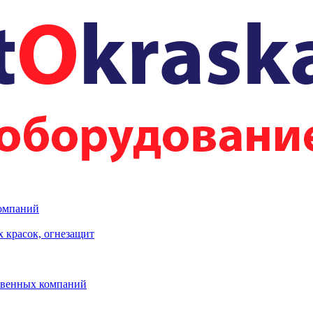
компаний
 красок, огнезащит
твенных компаний