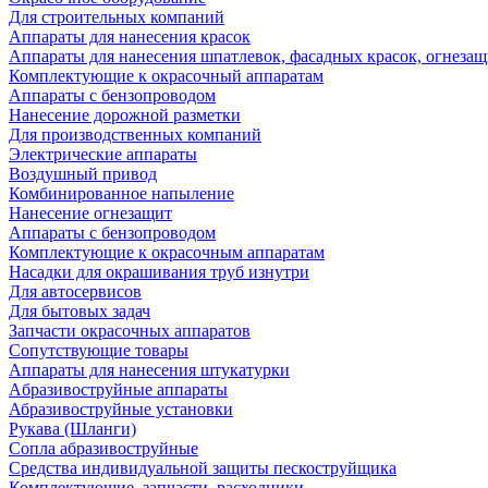
Для строительных компаний
Аппараты для нанесения красок
Аппараты для нанесения шпатлевок, фасадных красок, огнезащ
Комплектующие к окрасочный аппаратам
Аппараты с бензопроводом
Нанесение дорожной разметки
Для производственных компаний
Электрические аппараты
Воздушный привод
Комбинированное напыление
Нанесение огнезащит
Аппараты с бензопроводом
Комплектующие к окрасочным аппаратам
Насадки для окрашивания труб изнутри
Для автосервисов
Для бытовых задач
Запчасти окрасочных аппаратов
Сопутствующие товары
Аппараты для нанесения штукатурки
Aбразивоструйные аппараты
Абразивоструйные установки
Рукава (Шланги)
Сопла абразивоструйные
Средства индивидуальной защиты пескоструйщика
Комплектующие, запчасти, расходники