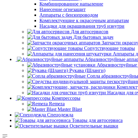
Комбинированное напыление
Нанесение огнезащит
Аппараты с бензопроводом
Комплектующие к окрасочным аппаратам
Насадки для окрашивания труб изнутри
Для автосервисов
Для бытовых задач
Запчасти окрасо
Сопутствующие товары
Аппараты д
Aбразивоструйные аппа
Абразивоструйные
Рукава (Шланги)
Сопла абразивоструйн
Комплект
Насадки для о
Компрессоры
Remeza
Master Blast
Спецодежда
Товары для автосервиса
Осветительные вышки