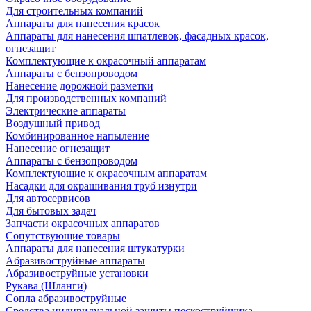
Для строительных компаний
Аппараты для нанесения красок
Аппараты для нанесения шпатлевок, фасадных красок,
огнезащит
Комплектующие к окрасочный аппаратам
Аппараты с бензопроводом
Нанесение дорожной разметки
Для производственных компаний
Электрические аппараты
Воздушный привод
Комбинированное напыление
Нанесение огнезащит
Аппараты с бензопроводом
Комплектующие к окрасочным аппаратам
Насадки для окрашивания труб изнутри
Для автосервисов
Для бытовых задач
Запчасти окрасочных аппаратов
Сопутствующие товары
Аппараты для нанесения штукатурки
Aбразивоструйные аппараты
Абразивоструйные установки
Рукава (Шланги)
Сопла абразивоструйные
Средства индивидуальной защиты пескоструйщика