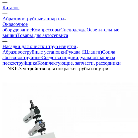
—
Каталог
—
Aбразивоструйные аппараты
Окрасочное
оборудование
Компрессоры
Спецодежда
Осветительные
вышки
Товары для автосервиса
—
Насадки для очистки труб изнутри
Абразивоструйные установки
Рукава (Шланги)
Сопла
абразивоструйные
Средства индивидуальной защиты
пескоструйщика
Комплектующие, запчасти, расходники
—
NKP-3 устройство для покраски трубы изнутри