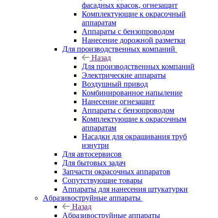
фасадных красок, огнезащит
Комплектующие к окрасочный
аппаратам
Аппараты с бензопроводом
Нанесение дорожной разметки
Для производственных компаний
Назад
Для производственных компаний
Электрические аппараты
Воздушный привод
Комбинированное напыление
Нанесение огнезащит
Аппараты с бензопроводом
Комплектующие к окрасочным
аппаратам
Насадки для окрашивания труб
изнутри
Для автосервисов
Для бытовых задач
Запчасти окрасочных аппаратов
Сопутствующие товары
Аппараты для нанесения штукатурки
Aбразивоструйные аппараты
Назад
Aбразивоструйные аппараты