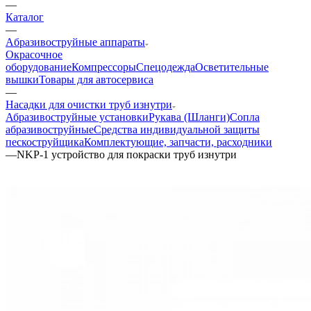
—
Каталог
—
Aбразивоструйные аппараты
Окрасочное
оборудование
Компрессоры
Спецодежда
Осветительные
вышки
Товары для автосервиса
—
Насадки для очистки труб изнутри
Абразивоструйные установки
Рукава (Шланги)
Сопла
абразивоструйные
Средства индивидуальной защиты
пескоструйщика
Комплектующие, запчасти, расходники
—
NKP-1 устройство для покраски труб изнутри