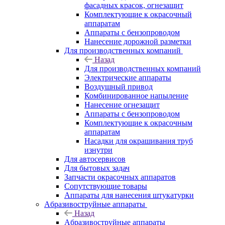
фасадных красок, огнезащит
Комплектующие к окрасочный
аппаратам
Аппараты с бензопроводом
Нанесение дорожной разметки
Для производственных компаний
Назад
Для производственных компаний
Электрические аппараты
Воздушный привод
Комбинированное напыление
Нанесение огнезащит
Аппараты с бензопроводом
Комплектующие к окрасочным
аппаратам
Насадки для окрашивания труб
изнутри
Для автосервисов
Для бытовых задач
Запчасти окрасочных аппаратов
Сопутствующие товары
Аппараты для нанесения штукатурки
Aбразивоструйные аппараты
Назад
Aбразивоструйные аппараты