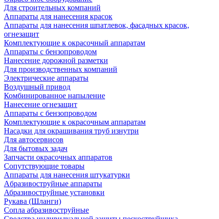
Для строительных компаний
Аппараты для нанесения красок
Аппараты для нанесения шпатлевок, фасадных красок,
огнезащит
Комплектующие к окрасочный аппаратам
Аппараты с бензопроводом
Нанесение дорожной разметки
Для производственных компаний
Электрические аппараты
Воздушный привод
Комбинированное напыление
Нанесение огнезащит
Аппараты с бензопроводом
Комплектующие к окрасочным аппаратам
Насадки для окрашивания труб изнутри
Для автосервисов
Для бытовых задач
Запчасти окрасочных аппаратов
Сопутствующие товары
Аппараты для нанесения штукатурки
Aбразивоструйные аппараты
Абразивоструйные установки
Рукава (Шланги)
Сопла абразивоструйные
Средства индивидуальной защиты пескоструйщика