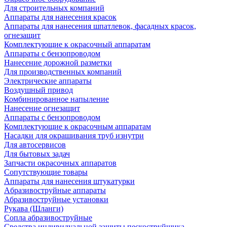
Для строительных компаний
Аппараты для нанесения красок
Аппараты для нанесения шпатлевок, фасадных красок,
огнезащит
Комплектующие к окрасочный аппаратам
Аппараты с бензопроводом
Нанесение дорожной разметки
Для производственных компаний
Электрические аппараты
Воздушный привод
Комбинированное напыление
Нанесение огнезащит
Аппараты с бензопроводом
Комплектующие к окрасочным аппаратам
Насадки для окрашивания труб изнутри
Для автосервисов
Для бытовых задач
Запчасти окрасочных аппаратов
Сопутствующие товары
Аппараты для нанесения штукатурки
Aбразивоструйные аппараты
Абразивоструйные установки
Рукава (Шланги)
Сопла абразивоструйные
Средства индивидуальной защиты пескоструйщика