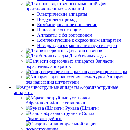
Для
производственных компаний
Электрические аппараты
Воздушный привод
Комбинированное напыление
Нанесение огнезащит
Аппараты с бензопроводом
Комплектующие к окрасочным аппаратам
Насадки для окрашивания труб изнутри
Для автосервисов
Для бытовых задач
Запчасти
окрасочных аппаратов
Сопутствующие товары
Аппараты
для нанесения штукатурки
Aбразивоструйные
аппараты
Абразивоструйные установки
Рукава (Шланги)
Сопла
абразивоструйные