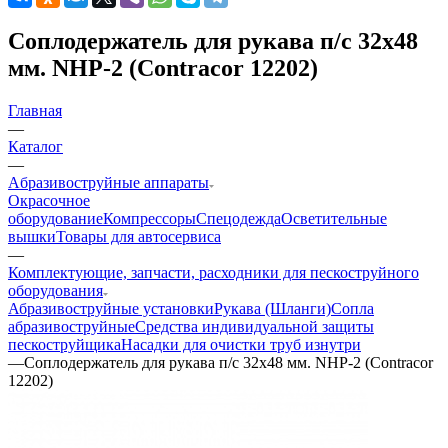
Соплодержатель для рукава п/с 32х48
мм. NHP-2 (Contracor 12202)
Главная
—
Каталог
—
Aбразивоструйные аппараты
Окрасочное
оборудование
Компрессоры
Спецодежда
Осветительные
вышки
Товары для автосервиса
—
Комплектующие, запчасти, расходники для пескоструйного
оборудования
Абразивоструйные установки
Рукава (Шланги)
Сопла
абразивоструйные
Средства индивидуальной защиты
пескоструйщика
Насадки для очистки труб изнутри
—
Соплодержатель для рукава п/с 32х48 мм. NHP-2 (Contracor
12202)