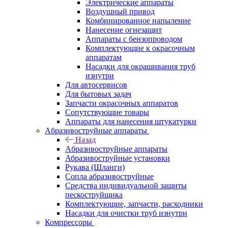
Электрические аппараты
Воздушный привод
Комбинированное напыление
Нанесение огнезащит
Аппараты с бензопроводом
Комплектующие к окрасочным
аппаратам
Насадки для окрашивания труб
изнутри
Для автосервисов
Для бытовых задач
Запчасти окрасочных аппаратов
Сопутствующие товары
Аппараты для нанесения штукатурки
Aбразивоструйные аппараты
Назад
Aбразивоструйные аппараты
Абразивоструйные установки
Рукава (Шланги)
Сопла абразивоструйные
Средства индивидуальной защиты
пескоструйщика
Комплектующие, запчасти, расходники
Насадки для очистки труб изнутри
Компрессоры