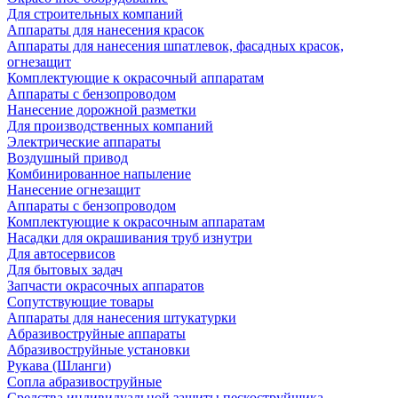
Для строительных компаний
Аппараты для нанесения красок
Аппараты для нанесения шпатлевок, фасадных красок,
огнезащит
Комплектующие к окрасочный аппаратам
Аппараты с бензопроводом
Нанесение дорожной разметки
Для производственных компаний
Электрические аппараты
Воздушный привод
Комбинированное напыление
Нанесение огнезащит
Аппараты с бензопроводом
Комплектующие к окрасочным аппаратам
Насадки для окрашивания труб изнутри
Для автосервисов
Для бытовых задач
Запчасти окрасочных аппаратов
Сопутствующие товары
Аппараты для нанесения штукатурки
Aбразивоструйные аппараты
Абразивоструйные установки
Рукава (Шланги)
Сопла абразивоструйные
Средства индивидуальной защиты пескоструйщика