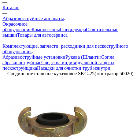
—
Каталог
—
Aбразивоструйные аппараты
Окрасочное
оборудование
Компрессоры
Спецодежда
Осветительные
вышки
Товары для автосервиса
—
Комплектующие, запчасти, расходники для пескоструйного
оборудования
Абразивоструйные установки
Рукава (Шланги)
Сопла
абразивоструйные
Средства индивидуальной защиты
пескоструйщика
Насадки для очистки труб изнутри
—
Соединение стальное кулачковое SKG-25( контракор 50020)