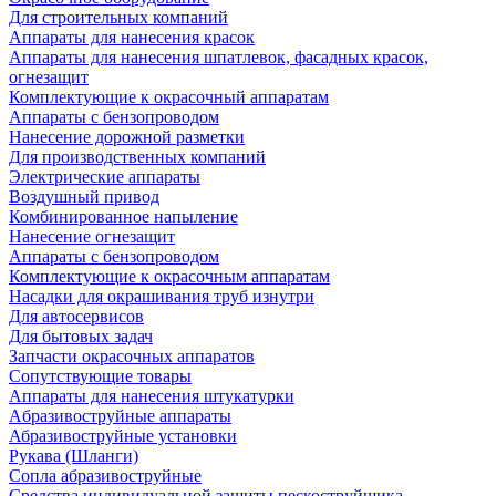
Для строительных компаний
Аппараты для нанесения красок
Аппараты для нанесения шпатлевок, фасадных красок,
огнезащит
Комплектующие к окрасочный аппаратам
Аппараты с бензопроводом
Нанесение дорожной разметки
Для производственных компаний
Электрические аппараты
Воздушный привод
Комбинированное напыление
Нанесение огнезащит
Аппараты с бензопроводом
Комплектующие к окрасочным аппаратам
Насадки для окрашивания труб изнутри
Для автосервисов
Для бытовых задач
Запчасти окрасочных аппаратов
Сопутствующие товары
Аппараты для нанесения штукатурки
Aбразивоструйные аппараты
Абразивоструйные установки
Рукава (Шланги)
Сопла абразивоструйные
Средства индивидуальной защиты пескоструйщика