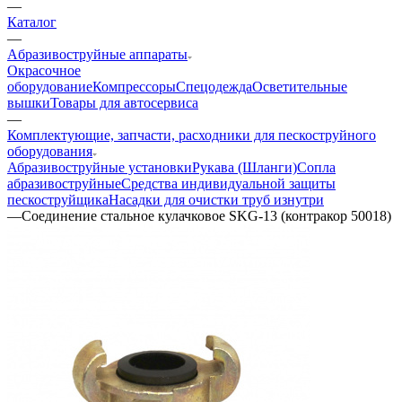
—
Каталог
—
Aбразивоструйные аппараты
Окрасочное
оборудование
Компрессоры
Спецодежда
Осветительные
вышки
Товары для автосервиса
—
Комплектующие, запчасти, расходники для пескоструйного
оборудования
Абразивоструйные установки
Рукава (Шланги)
Сопла
абразивоструйные
Средства индивидуальной защиты
пескоструйщика
Насадки для очистки труб изнутри
—
Соединение стальное кулачковое SKG-13 (контракор 50018)