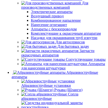
Для
производственных компаний
Электрические аппараты
Воздушный привод
Комбинированное напыление
Нанесение огнезащит
Аппараты с бензопроводом
Комплектующие к окрасочным аппаратам
Насадки для окрашивания труб изнутри
Для автосервисов
Для бытовых задач
Запчасти
окрасочных аппаратов
Сопутствующие товары
Аппараты
для нанесения штукатурки
Aбразивоструйные
аппараты
Абразивоструйные установки
Рукава (Шланги)
Сопла
абразивоструйные