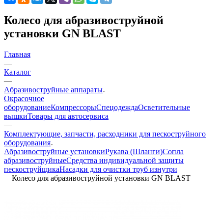
Колесо для абразивоструйной
установки GN BLAST
Главная
—
Каталог
—
Aбразивоструйные аппараты
Окрасочное
оборудование
Компрессоры
Спецодежда
Осветительные
вышки
Товары для автосервиса
—
Комплектующие, запчасти, расходники для пескоструйного
оборудования
Абразивоструйные установки
Рукава (Шланги)
Сопла
абразивоструйные
Средства индивидуальной защиты
пескоструйщика
Насадки для очистки труб изнутри
—
Колесо для абразивоструйной установки GN BLAST