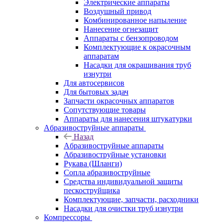
Электрические аппараты
Воздушный привод
Комбинированное напыление
Нанесение огнезащит
Аппараты с бензопроводом
Комплектующие к окрасочным
аппаратам
Насадки для окрашивания труб
изнутри
Для автосервисов
Для бытовых задач
Запчасти окрасочных аппаратов
Сопутствующие товары
Аппараты для нанесения штукатурки
Aбразивоструйные аппараты
Назад
Aбразивоструйные аппараты
Абразивоструйные установки
Рукава (Шланги)
Сопла абразивоструйные
Средства индивидуальной защиты
пескоструйщика
Комплектующие, запчасти, расходники
Насадки для очистки труб изнутри
Компрессоры