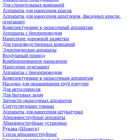
Для строительных компаний
Аппараты для нанесения красок
Аппараты для нанесения шпатлевок, фасадных красок,
огнезащит
Комплектующие к окрасочный аппаратам
Аппараты с бензопроводом
Нанесение дорожной разметки
Для производственных компаний
Электрические аппараты
Воздушный привод
Комбинированное напыление
Нанесение огнезащит
Аппараты с бензопроводом
Комплектующие к окрасочным аппаратам
Насадки для окрашивания труб изнутри
Для автосервисов
Для бытовых задач
Запчасти окрасочных аппаратов
Сопутствующие товары
Аппараты для нанесения штукатурки
Aбразивоструйные аппараты
Абразивоструйные установки
Рукава (Шланги)
Сопла абразивоструйные
Средства индивидуальной защиты пескоструйщика